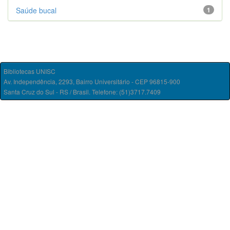
Saúde bucal
1
Bibliotecas UNISC
Av. Independência, 2293, Bairro Universitário - CEP 96815-900
Santa Cruz do Sul - RS / Brasil. Telefone: (51)3717.7409