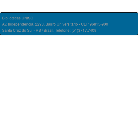
Bibliotecas UNISC
Av. Independência, 2293, Bairro Universitário - CEP 96815-900
Santa Cruz do Sul - RS / Brasil. Telefone: (51)3717.7409