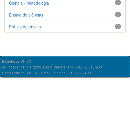
Ciência - Metodologia
1
Ensino de ciências
1
Prática de ensino
1
Bibliotecas UNISC
Av. Independência, 2293, Bairro Universitário - CEP 96815-900
Santa Cruz do Sul - RS / Brasil. Telefone: (51)3717.7409