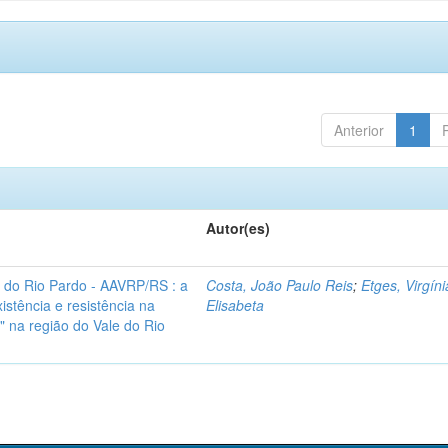
Anterior
1
Autor(es)
e do Rio Pardo - AAVRP/RS : a
Costa, João Paulo Reis
;
Etges, Virgíni
istência e resistência na
Elisabeta
 na região do Vale do Rio