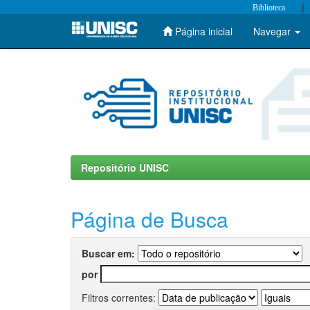
|
Biblioteca
Página inicial
Navegar
Skip
navigation
Repositório UNISC
Página de Busca
Buscar em:
por
Filtros correntes: