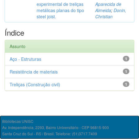
experimental de treliças
Aparecida de
metálicas planas do tipo
Almeida
;
Donin,
steel joist.
Christian
Índice
Assunto
Aço - Estruturas
1
Resistência de materiais
1
Treliças (Construção civil)
1
Bibliotecas UNISC
Av. Independência, 2293, Bairro Universitário - CEP 96815-900
Santa Cruz do Sul - RS / Brasil. Telefone: (51)3717.7409