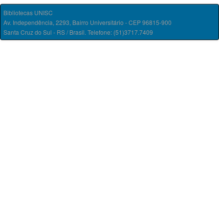
Bibliotecas UNISC
Av. Independência, 2293, Bairro Universitário - CEP 96815-900
Santa Cruz do Sul - RS / Brasil. Telefone: (51)3717.7409