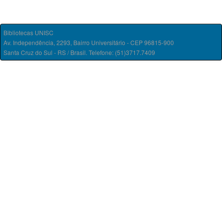
Bibliotecas UNISC
Av. Independência, 2293, Bairro Universitário - CEP 96815-900
Santa Cruz do Sul - RS / Brasil. Telefone: (51)3717.7409