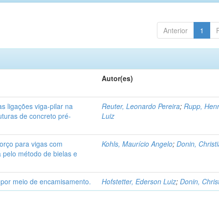
Anterior
1
Autor(es)
s ligações viga-pilar na
Reuter, Leonardo Pereira
;
Rupp, Henr
uturas de concreto pré-
Luiz
orço para vigas com
Kohls, Maurício Angelo
;
Donin, Christ
a pelo método de bielas e
o por meio de encamisamento.
Hofstetter, Ederson Luiz
;
Donin, Chris