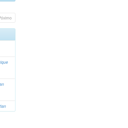
Póximo
ique
ian
tian