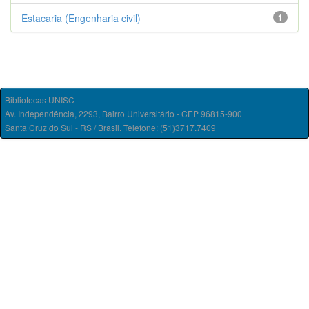
Estacaria (Engenharia civil)
1
Bibliotecas UNISC
Av. Independência, 2293, Bairro Universitário - CEP 96815-900
Santa Cruz do Sul - RS / Brasil. Telefone: (51)3717.7409