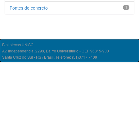
Pontes de concreto
1
Bibliotecas UNISC
Av. Independência, 2293, Bairro Universitário - CEP 96815-900
Santa Cruz do Sul - RS / Brasil. Telefone: (51)3717.7409