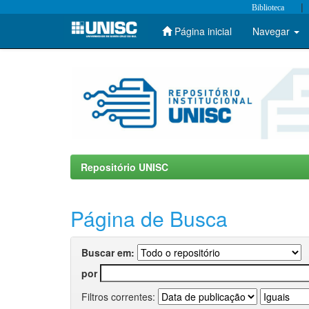
|
Biblioteca
Página inicial
Navegar
Skip
navigation
Repositório UNISC
Página de Busca
Buscar em:
por
Filtros correntes: