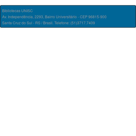
Bibliotecas UNISC
Av. Independência, 2293, Bairro Universitário - CEP 96815-900
Santa Cruz do Sul - RS / Brasil. Telefone: (51)3717.7409