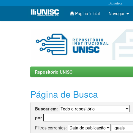
|
Biblioteca
Página inicial
Navegar
Skip
navigation
Repositório UNISC
Página de Busca
Buscar em:
por
Filtros correntes: