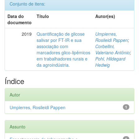
Conjunto de itens:
Data do
Título
Autor(es)
documento
2019
Quantificação de glicose
Umpierres,
salivar por FT-IR e sua
Rosileidi Pappen
;
associação com
Corbellini,
marcadores glico-lipêmicos
Valeriano Antônio
;
em trabalhadores rurais e
Pohl, Hildegard
da agroindústria.
Hedwig
Índice
Autor
Umpierres, Rosileidi Pappen
1
Assunto