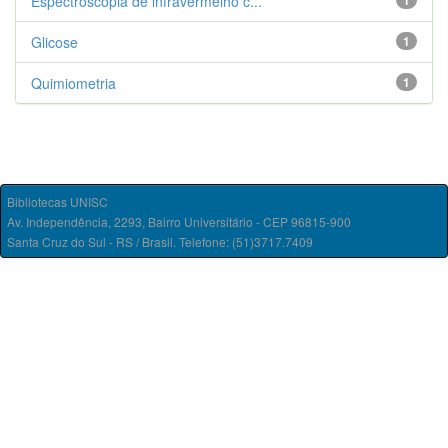
Espectroscopia de infravermelho c...
1
Glicose
1
Quimiometria
1
Bibliotecas UNISC
Av. Independência, 2293, Bairro Universitário - CEP 96815-900
Santa Cruz do Sul - RS / Brasil. Telefone: (51)3717.7409