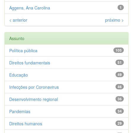
Aggens, Ana Carolina
1
< anterior
próximo >
Assunto
Política pública
105
Direitos fundamentais
51
Educação
49
Infecções por Coronavirus
46
Desenvolvimento regional
36
Pandemias
34
Direitos humanos
29