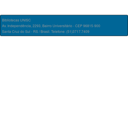
Bibliotecas UNISC
Av. Independência, 2293, Bairro Universitário - CEP 96815-900
Santa Cruz do Sul - RS / Brasil. Telefone: (51)3717.7409