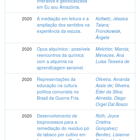
interativa e geolocalizada
em Eu sou Amazônia.
2020
A mediação em leitura e a
Kottwitz, Jéssica
ampliação dos sentidos na
Taiara
;
experiência da escuta.
Fronckowiak,
Ângela
2020
Opus alquímico : possíveis
Melchior, Marcia
;
reencontros da química
Menezes, Ana
com a alquimia na
Luisa Teixeira de
aprendizagem sensível.
2020
Representações da
Oliveira, Amanda
educação na cultura
Assis de
;
Silveira,
política comunista no
Éder da Silva
;
Brasil da Guerra Fria.
Almeida, Diego
Orgel Dal Bosco
2020
Desenvolvimento de
Roth, Joyce
bioprocessos para a
Cristina
remediação do resíduo pó
Gonçalvez
;
de tabaco por cultivo em
Benitez, Lisianne