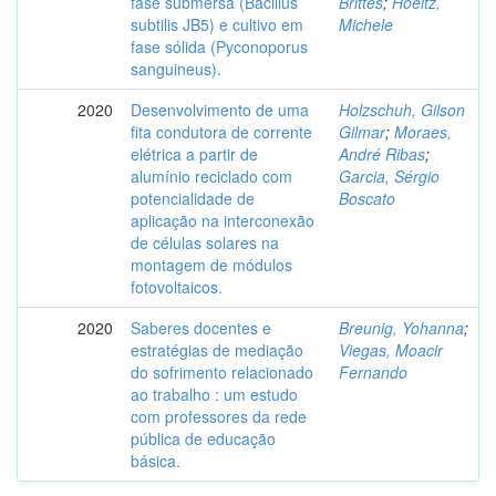
fase submersa (Bacillus
Brittes
;
Hoeltz,
subtilis JB5) e cultivo em
Michele
fase sólida (Pyconoporus
sanguineus).
2020
Desenvolvimento de uma
Holzschuh, Gilson
fita condutora de corrente
Gilmar
;
Moraes,
elétrica a partir de
André Ribas
;
alumínio reciclado com
Garcia, Sérgio
potencialidade de
Boscato
aplicação na interconexão
de células solares na
montagem de módulos
fotovoltaicos.
2020
Saberes docentes e
Breunig, Yohanna
;
estratégias de mediação
Viegas, Moacir
do sofrimento relacionado
Fernando
ao trabalho : um estudo
com professores da rede
pública de educação
básica.