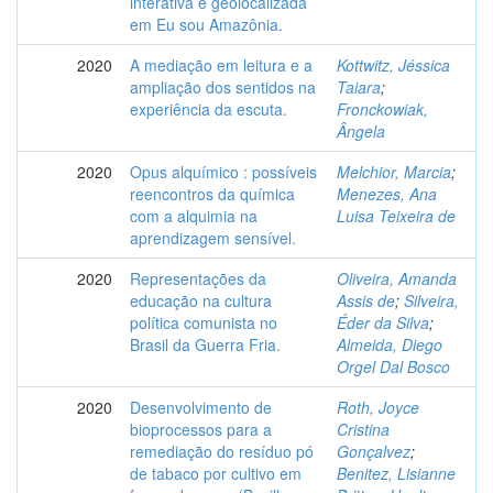
interativa e geolocalizada
em Eu sou Amazônia.
2020
A mediação em leitura e a
Kottwitz, Jéssica
ampliação dos sentidos na
Taiara
;
experiência da escuta.
Fronckowiak,
Ângela
2020
Opus alquímico : possíveis
Melchior, Marcia
;
reencontros da química
Menezes, Ana
com a alquimia na
Luisa Teixeira de
aprendizagem sensível.
2020
Representações da
Oliveira, Amanda
educação na cultura
Assis de
;
Silveira,
política comunista no
Éder da Silva
;
Brasil da Guerra Fria.
Almeida, Diego
Orgel Dal Bosco
2020
Desenvolvimento de
Roth, Joyce
bioprocessos para a
Cristina
remediação do resíduo pó
Gonçalvez
;
de tabaco por cultivo em
Benitez, Lisianne