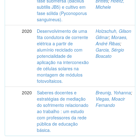
fase submersa (Bacillus
Brittes
;
Hoeltz,
subtilis JB5) e cultivo em
Michele
fase sólida (Pyconoporus
sanguineus).
2020
Desenvolvimento de uma
Holzschuh, Gilson
fita condutora de corrente
Gilmar
;
Moraes,
elétrica a partir de
André Ribas
;
alumínio reciclado com
Garcia, Sérgio
potencialidade de
Boscato
aplicação na interconexão
de células solares na
montagem de módulos
fotovoltaicos.
2020
Saberes docentes e
Breunig, Yohanna
;
estratégias de mediação
Viegas, Moacir
do sofrimento relacionado
Fernando
ao trabalho : um estudo
com professores da rede
pública de educação
básica.