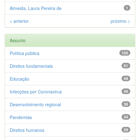
Almeida, Laura Pereira de
1
< anterior
próximo >
Assunto
Política pública
105
Direitos fundamentais
51
Educação
49
Infecções por Coronavirus
46
Desenvolvimento regional
36
Pandemias
34
Direitos humanos
29