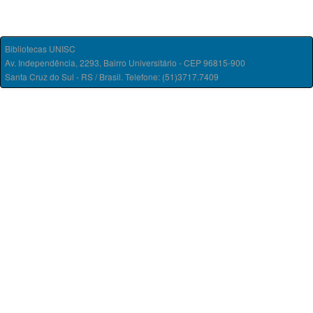
Bibliotecas UNISC
Av. Independência, 2293, Bairro Universitário - CEP 96815-900
Santa Cruz do Sul - RS / Brasil. Telefone: (51)3717.7409