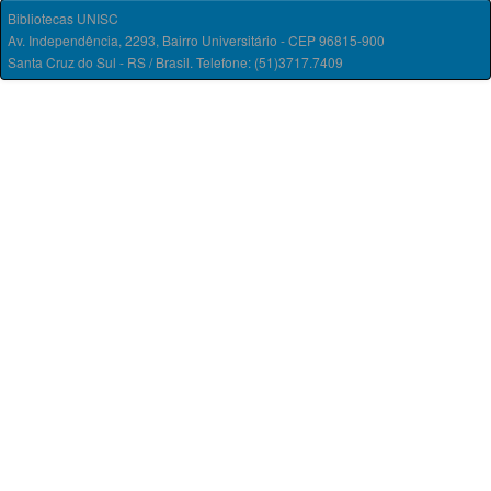
Bibliotecas UNISC
Av. Independência, 2293, Bairro Universitário - CEP 96815-900
Santa Cruz do Sul - RS / Brasil. Telefone: (51)3717.7409