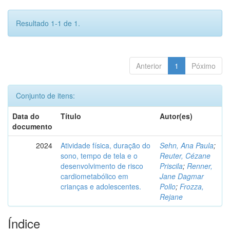
Resultado 1-1 de 1.
Anterior
1
Póximo
Conjunto de itens:
Data do
Título
Autor(es)
documento
2024
Atividade física, duração do
Sehn, Ana Paula
;
sono, tempo de tela e o
Reuter, Cézane
desenvolvimento de risco
Priscila
;
Renner,
cardiometabólico em
Jane Dagmar
crianças e adolescentes.
Pollo
;
Frozza,
Rejane
Índice