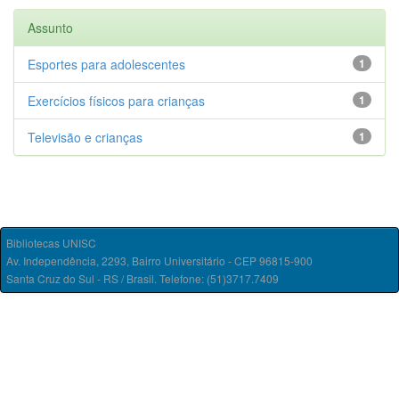
Assunto
Esportes para adolescentes
1
Exercícios físicos para crianças
1
Televisão e crianças
1
Bibliotecas UNISC
Av. Independência, 2293, Bairro Universitário - CEP 96815-900
Santa Cruz do Sul - RS / Brasil. Telefone: (51)3717.7409