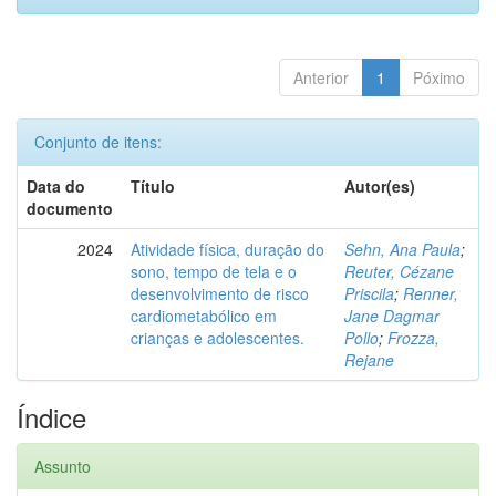
Anterior
1
Póximo
Conjunto de itens:
Data do
Título
Autor(es)
documento
2024
Atividade física, duração do
Sehn, Ana Paula
;
sono, tempo de tela e o
Reuter, Cézane
desenvolvimento de risco
Priscila
;
Renner,
cardiometabólico em
Jane Dagmar
crianças e adolescentes.
Pollo
;
Frozza,
Rejane
Índice
Assunto