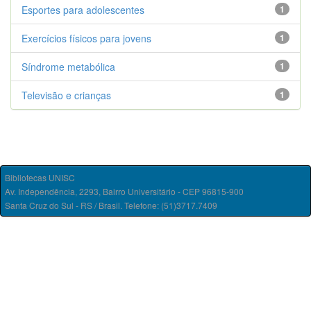
Esportes para adolescentes
1
Exercícios físicos para jovens
1
Síndrome metabólica
1
Televisão e crianças
1
Bibliotecas UNISC
Av. Independência, 2293, Bairro Universitário - CEP 96815-900
Santa Cruz do Sul - RS / Brasil. Telefone: (51)3717.7409