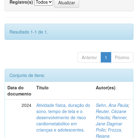
Registro(s)
Resultado 1-1 de 1.
Anterior
1
Póximo
Conjunto de itens:
Data do
Título
Autor(es)
documento
2024
Atividade física, duração do
Sehn, Ana Paula
;
sono, tempo de tela e o
Reuter, Cézane
desenvolvimento de risco
Priscila
;
Renner,
cardiometabólico em
Jane Dagmar
crianças e adolescentes.
Pollo
;
Frozza,
Rejane