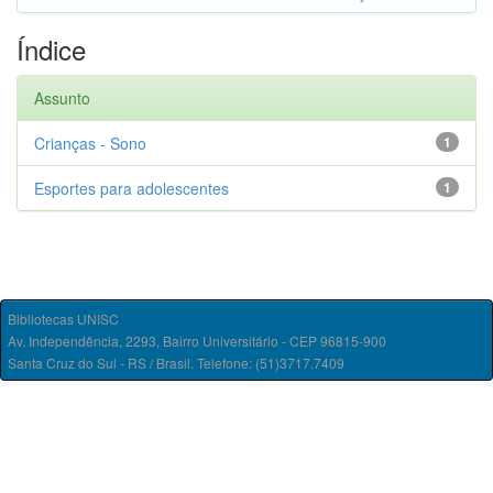
Índice
Assunto
Crianças - Sono
1
Esportes para adolescentes
1
Bibliotecas UNISC
Av. Independência, 2293, Bairro Universitário - CEP 96815-900
Santa Cruz do Sul - RS / Brasil. Telefone: (51)3717.7409