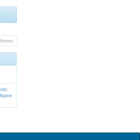
Póximo
cila
;
Rejane