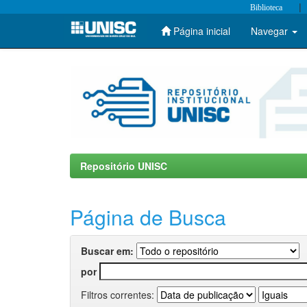
|
Biblioteca
Página inicial
Navegar
Skip
navigation
Repositório UNISC
Página de Busca
Buscar em:
por
Filtros correntes: