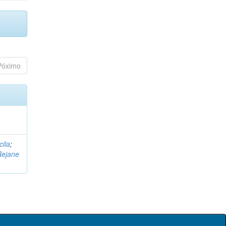
Póximo
cila
;
Rejane