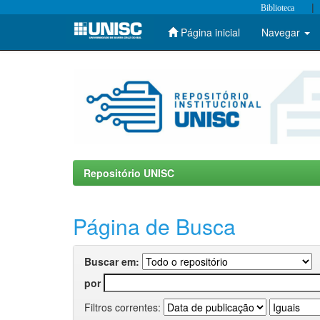
|
Biblioteca
Página inicial
Navegar
Skip
navigation
Repositório UNISC
Página de Busca
Buscar em:
por
Filtros correntes: