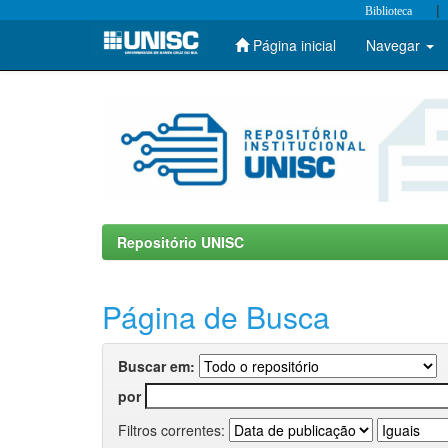
|
Biblioteca
Página inicial
Navegar
Skip
navigation
Repositório UNISC
Página de Busca
Buscar em:
por
Filtros correntes: