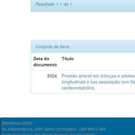
Resultado 1-1 de 1.
Conjunto de itens:
Data do
Título
documento
2024
Pressão arterial em crianças e adoles
longitudinais e sua associação com fa
cardiometabólico.
Bibliotecas UNISC
Av. Independência, 2293, Bairro Universitário - CEP 96815-900
Santa Cruz do Sul - RS / Brasil. Telefone: (51)3717.7409