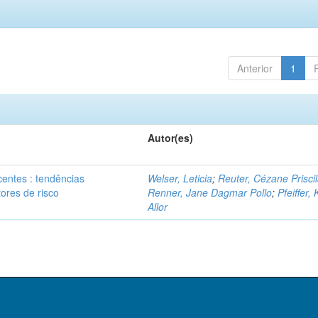
Anterior
1
Autor(es)
centes : tendências
Welser, Leticia
;
Reuter, Cézane Prisci
tores de risco
Renner, Jane Dagmar Pollo
;
Pfeiffer, 
Allor