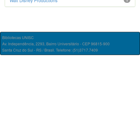
Walt Disney Productions
1
Bibliotecas UNISC
Av. Independência, 2293, Bairro Universitário - CEP 96815-900
Santa Cruz do Sul - RS / Brasil. Telefone: (51)3717.7409