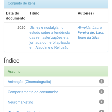
Conjunto de itens:
Data do
Título
Autor(es)
documento
2020
Disney e nostalgia : um
Almeida, Laura
estudo sobre a tendência
Pereira de
;
Lara,
das remasterizações e a
Erion da Silva
jornada do herói aplicada
em Aladdin e o Rei Leão.
Índice
Assunto
Animação (Cinematografia)
1
Comportamento do consumidor
1
Neuromarketing
1