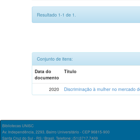
Resultado 1-1 de 1.
Conjunto de itens:
Data do
Título
documento
2020
Discriminação à mulher no mercado de
Bibliotecas UNISC
Av. Independência, 2293, Bairro Universitário - CEP 96815-900
Santa Cruz do Sul - RS / Brasil. Telefone: (51)3717.7409