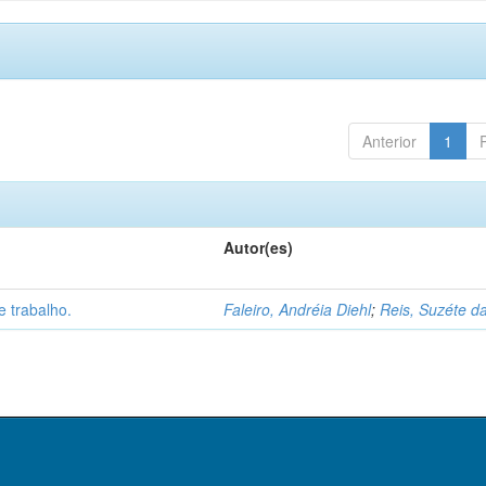
Anterior
1
Autor(es)
 trabalho.
Faleiro, Andréia Diehl
;
Reis, Suzéte da