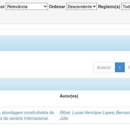
por
Ordenar
Registro(s)
Anterior
1
Autor(es)
 abordagem construtivista da
Ritzel, Lucas Henrique Lopes
;
Bernar
s do cenário internacional.
Júlio