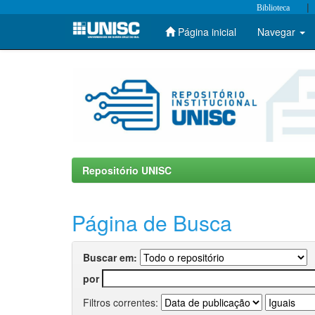
|
Biblioteca
Página inicial
Navegar
Skip
navigation
Repositório UNISC
Página de Busca
Buscar em:
por
Filtros correntes: