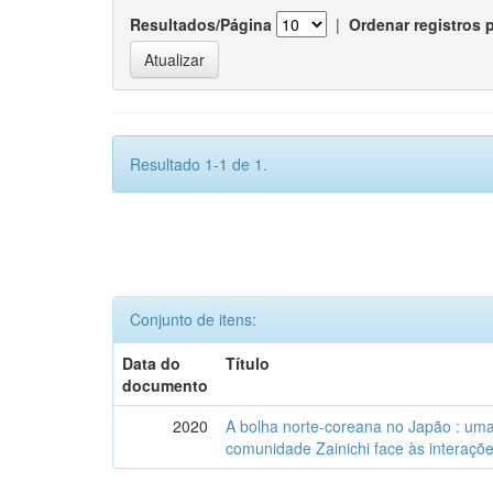
Resultados/Página
|
Ordenar registros 
Resultado 1-1 de 1.
Conjunto de itens:
Data do
Título
documento
2020
A bolha norte-coreana no Japão : uma
comunidade Zainichi face às interaçõe