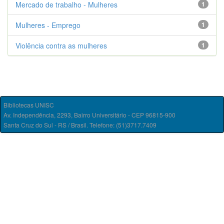
Mercado de trabalho - Mulheres
1
Mulheres - Emprego
1
Violência contra as mulheres
1
Bibliotecas UNISC
Av. Independência, 2293, Bairro Universitário - CEP 96815-900
Santa Cruz do Sul - RS / Brasil. Telefone: (51)3717.7409