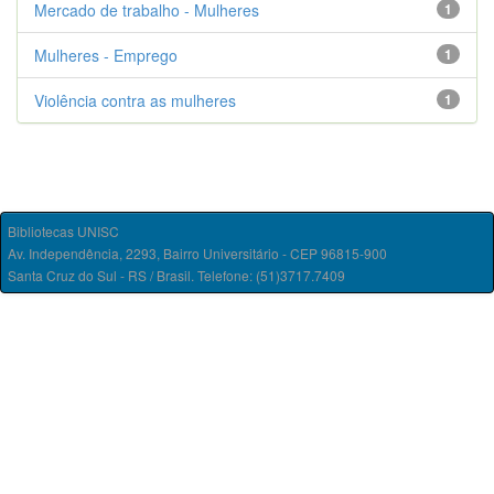
Mercado de trabalho - Mulheres
1
Mulheres - Emprego
1
Violência contra as mulheres
1
Bibliotecas UNISC
Av. Independência, 2293, Bairro Universitário - CEP 96815-900
Santa Cruz do Sul - RS / Brasil. Telefone: (51)3717.7409