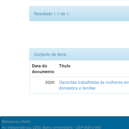
Resultado 1-1 de 1.
Conjunto de itens:
Data do
Título
documento
2020
Garantias trabalhistas às mulheres em
doméstica e familiar.
Bibliotecas UNISC
Av. Independência, 2293, Bairro Universitário - CEP 96815-900