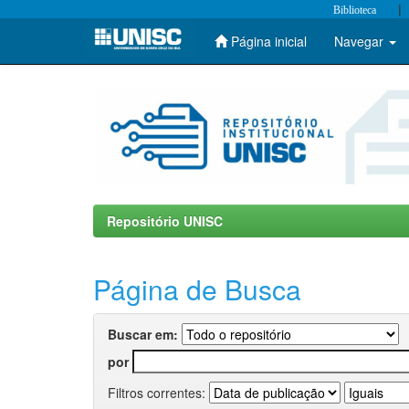
|
Biblioteca
Página inicial
Navegar
Skip
navigation
Repositório UNISC
Página de Busca
Buscar em:
por
Filtros correntes: