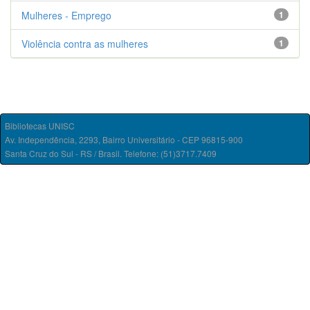
Mulheres - Emprego
1
Violência contra as mulheres
1
Bibliotecas UNISC
Av. Independência, 2293, Bairro Universitário - CEP 96815-900
Santa Cruz do Sul - RS / Brasil. Telefone: (51)3717.7409