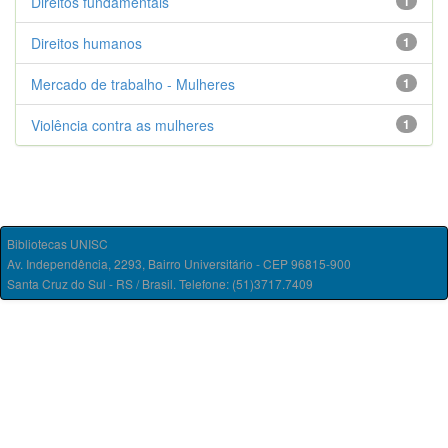
Direitos fundamentais
1
Direitos humanos
1
Mercado de trabalho - Mulheres
1
Violência contra as mulheres
1
Bibliotecas UNISC
Av. Independência, 2293, Bairro Universitário - CEP 96815-900
Santa Cruz do Sul - RS / Brasil. Telefone: (51)3717.7409