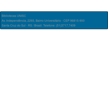
Bibliotecas UNISC
Av. Independência, 2293, Bairro Universitário - CEP 96815-900
Santa Cruz do Sul - RS / Brasil. Telefone: (51)3717.7409