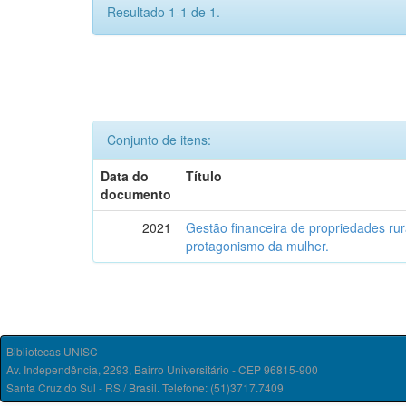
Resultado 1-1 de 1.
Conjunto de itens:
Data do
Título
documento
2021
Gestão financeira de propriedades rur
protagonismo da mulher.
Bibliotecas UNISC
Av. Independência, 2293, Bairro Universitário - CEP 96815-900
Santa Cruz do Sul - RS / Brasil. Telefone: (51)3717.7409