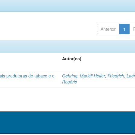
Anterior
1
Autor(es)
ais produtoras de tabaco e o
Gehring, Mariéli Helfer
;
Friedrich, Laé
Rogério