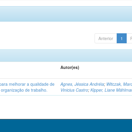
Anterior
1
Autor(es)
para melhorar a qualidade de
Agnes, Jéssica Andréia
;
Witczak, Mar
 organização de trabalho.
Vinicius Castro
;
Kipper, Liane Mählma