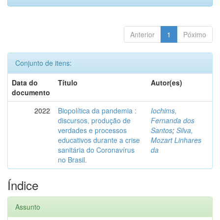
Anterior
1
Póximo
Conjunto de itens:
Data do
Título
Autor(es)
documento
2022
Biopolítica da pandemia :
Iochims,
discursos, produção de
Fernanda dos
verdades e processos
Santos
;
Silva,
educativos durante a crise
Mozart Linhares
sanitária do Coronavírus
da
no Brasil.
Índice
Assunto