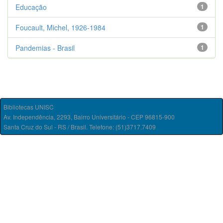
Educação
1
Foucault, Michel, 1926-1984
1
Pandemias - Brasil
1
Bibliotecas UNISC
Av. Independência, 2293, Bairro Universitário - CEP 96815-900
Santa Cruz do Sul - RS / Brasil. Telefone: (51)3717.7409