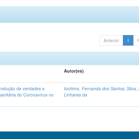
Anterior
1
Autor(es)
produção de verdades e
Iochims, Fernanda dos Santos
;
Silva,
sanitária do Coronavírus no
Linhares da