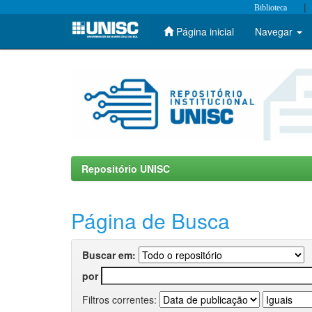
|
Biblioteca
Página inicial
Navegar
Skip
navigation
Repositório UNISC
Página de Busca
Buscar em:
por
Filtros correntes: