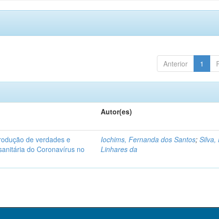
Anterior
1
Autor(es)
produção de verdades e
Iochims, Fernanda dos Santos
;
Silva,
sanitária do Coronavírus no
Linhares da