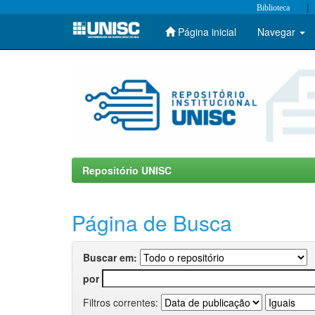
|
Biblioteca
Página inicial
Navegar
Skip
navigation
Repositório UNISC
Página de Busca
Buscar em:
por
Filtros correntes: