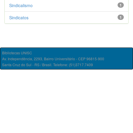
Sindicalismo
1
Sindicatos
1
Bibliotecas UNISC
Av. Independência, 2293, Bairro Universitário - CEP 96815-900
Santa Cruz do Sul - RS / Brasil. Telefone: (51)3717.7409