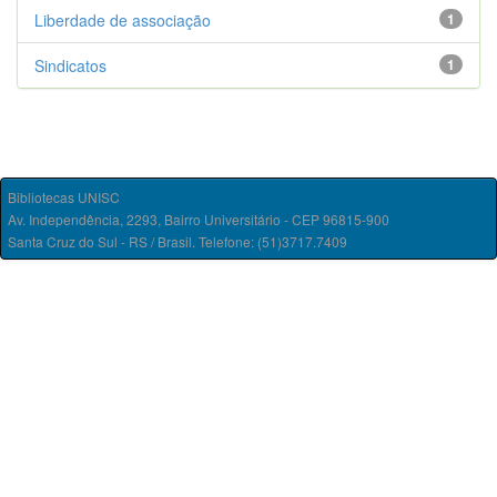
Liberdade de associação
1
Sindicatos
1
Bibliotecas UNISC
Av. Independência, 2293, Bairro Universitário - CEP 96815-900
Santa Cruz do Sul - RS / Brasil. Telefone: (51)3717.7409