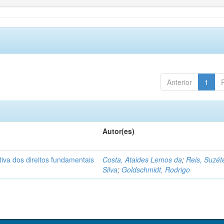
Anterior
1
Autor(es)
ctiva dos direitos fundamentais
Costa, Ataides Lemos da
;
Reis, Suzét
Silva
;
Goldschmidt, Rodrigo