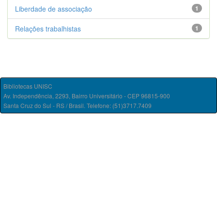
Liberdade de associação
1
Relações trabalhistas
1
Bibliotecas UNISC
Av. Independência, 2293, Bairro Universitário - CEP 96815-900
Santa Cruz do Sul - RS / Brasil. Telefone: (51)3717.7409