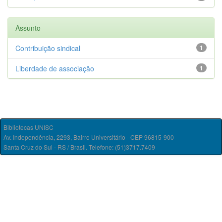
Assunto
Contribuição sindical
1
Liberdade de associação
1
Bibliotecas UNISC
Av. Independência, 2293, Bairro Universitário - CEP 96815-900
Santa Cruz do Sul - RS / Brasil. Telefone: (51)3717.7409