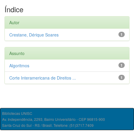
Índice
Autor
Crestane, Dérique Soares
1
Assunto
Algoritmos
1
Corte Interamericana de Direitos ...
1
Bibliotecas UNISC
Av. Independência, 2293, Bairro Universitário - CEP 96815-900
Santa Cruz do Sul - RS / Brasil. Telefone: (51)3717.7409