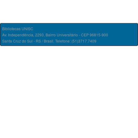
Bibliotecas UNISC
Av. Independência, 2293, Bairro Universitário - CEP 96815-900
Santa Cruz do Sul - RS / Brasil. Telefone: (51)3717.7409