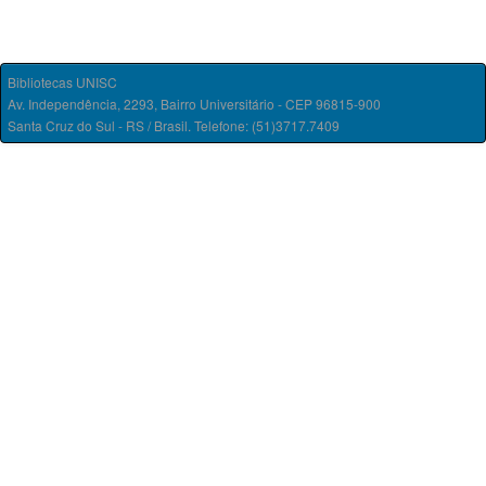
Bibliotecas UNISC
Av. Independência, 2293, Bairro Universitário - CEP 96815-900
Santa Cruz do Sul - RS / Brasil. Telefone: (51)3717.7409