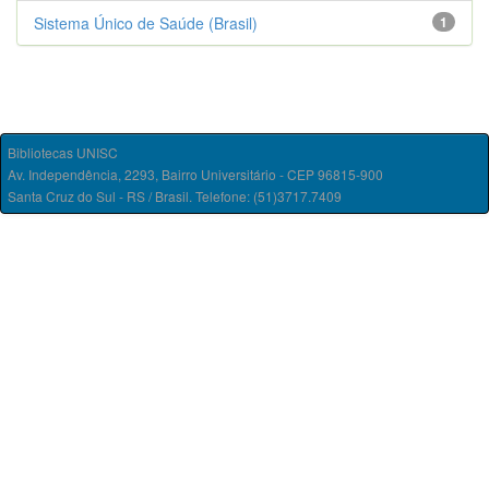
Sistema Único de Saúde (Brasil)
1
Bibliotecas UNISC
Av. Independência, 2293, Bairro Universitário - CEP 96815-900
Santa Cruz do Sul - RS / Brasil. Telefone: (51)3717.7409