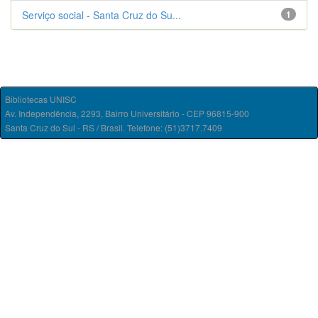
Serviço social - Santa Cruz do Su...
1
Bibliotecas UNISC
Av. Independência, 2293, Bairro Universitário - CEP 96815-900
Santa Cruz do Sul - RS / Brasil. Telefone: (51)3717.7409