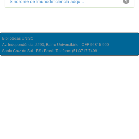
Síndrome de imunodeficiência adqu...
1
Bibliotecas UNISC
Av. Independência, 2293, Bairro Universitário - CEP 96815-900
Santa Cruz do Sul - RS / Brasil. Telefone: (51)3717.7409