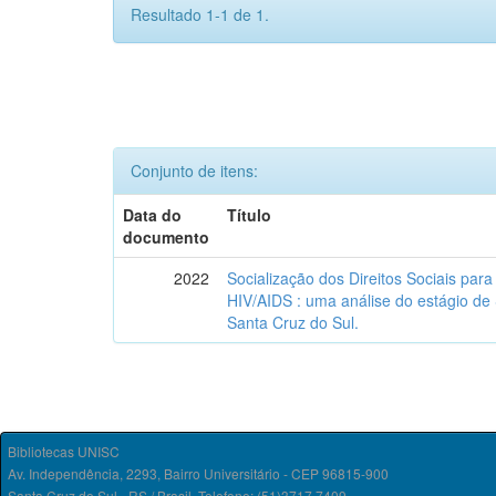
Resultado 1-1 de 1.
Conjunto de itens:
Data do
Título
documento
2022
Socialização dos Direitos Sociais par
HIV/AIDS : uma análise do estágio de
Santa Cruz do Sul.
Bibliotecas UNISC
Av. Independência, 2293, Bairro Universitário - CEP 96815-900
Santa Cruz do Sul - RS / Brasil. Telefone: (51)3717.7409