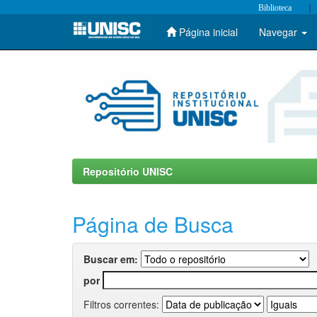
|
Biblioteca
Página inicial
Navegar
Skip
navigation
Repositório UNISC
Página de Busca
Buscar em:
por
Filtros correntes: