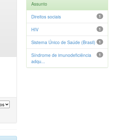
Assunto
Direitos sociais
1
HIV
1
Sistema Único de Saúde (Brasil)
1
Síndrome de imunodeficiência
1
adqu...