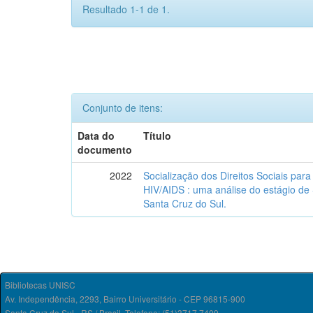
Resultado 1-1 de 1.
Conjunto de itens:
Data do
Título
documento
2022
Socialização dos Direitos Sociais par
HIV/AIDS : uma análise do estágio de
Santa Cruz do Sul.
Bibliotecas UNISC
Av. Independência, 2293, Bairro Universitário - CEP 96815-900
Santa Cruz do Sul - RS / Brasil. Telefone: (51)3717.7409