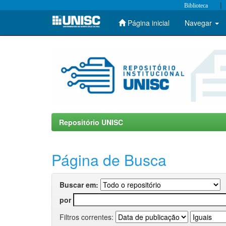
|
Biblioteca
Página inicial
Navegar
Skip
navigation
Repositório UNISC
Página de Busca
Buscar em:
por
Filtros correntes: